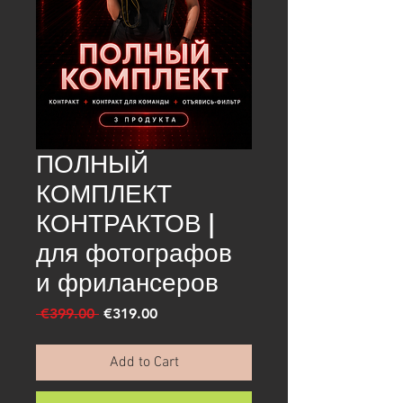
ПОЛНЫЙ
КОМПЛЕКТ
КОНТРАКТОВ |
для фотографов
и фрилансеров
Regular
Sale
 €399.00 
€319.00
Price
Price
Add to Cart